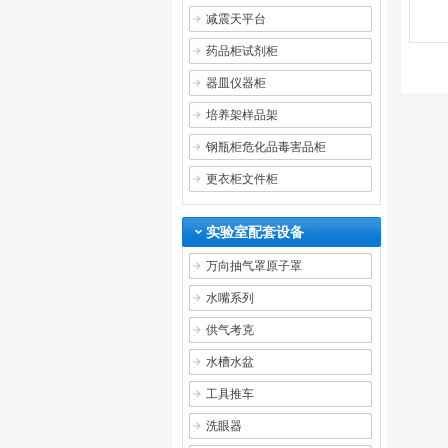
减震天平台
药品柜试剂柜
器皿仪器柜
培养架样品架
钢瓶柜危化品毒害品柜
更衣柜文件柜
实验室配套设备
万向抽气罩原子罩
水嘴系列
供气考克
水槽水盆
工具推车
洗眼器