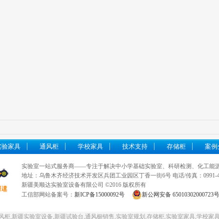
实验家具
通风柜
学校家具
技术支持
存储柜
案例
实验室一站式服务商——专注于解决中小学基础实验室、科研检测、化工能
地址：乌鲁木齐经济技术开发区兵团工业园区丁香一街6号 电话/传真：0991-4540
新疆美顺达实验室设备有限公司 ©2016 版权所有
工信部网站备案号：
新ICP备15000092号
新公网安备 65010302000723
柜,新疆实验室设备,新疆试验台,通风橱销售,实验室规划,存储柜,实验室家具,学校家具