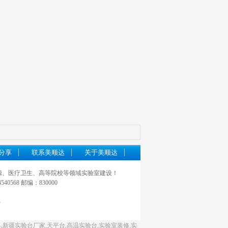
分享
联系美顺达
关于美顺达
源、医疗卫生、高等院校等领域实验室建设！
568 邮编：830000
号
,新疆实验台厂家,天平台,高温实验台,实验室装修,实