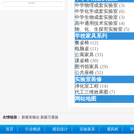
中学物理成套实验室
(3)
中学化学成套实验室
(6)
中学生物成套实验室
(3)
高中通用技术实验室
(4)
物、化、生探究实验室
(5)
学校家具系列
(信息数：167)
餐桌椅
(12)
电脑桌
(11)
公寓家具
(33)
课桌椅
(30)
图书馆家具
(29)
公共座椅
(52)
实验室装修
(信息数：21)
净化室工程
(14)
代工三维效果图
(7)
网站地图
(信息数：0)
友情链接：
新疆美顺达
新疆万通捷
首页
行业概述
规划设计
实验家具
通风柜
学