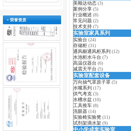
美顺达动态
(3)
案例分享
(5)
行业概述
(8)
荣誉资质
常见问题
(2)
技术支持
(7)
实验室家具系列
(信息数：85)
实验台
(24)
存储柜
(31)
通风橱通风柜系列
(12)
水池柜水斗台
(7)
高温仪器台
(6)
减震天平台
(5)
实验室配套设备
(信息数：77)
万向抽气罩原子罩
(5)
水嘴系列
(17)
供气考克
(3)
水槽水盆
(10)
工具推车
(8)
洗眼器
(14)
实验椅实验凳
(11)
试剂架滴水架
(9)
中小学成套实验室
(信息数：