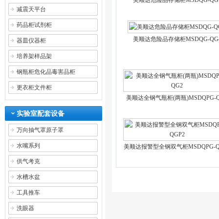
美顺达危险品存储柜MSDQG-QG
减震天平台
药品柜试剂柜
美顺达危险品存储柜MSDQG-QG
器皿仪器柜
培养架样品架
钢瓶柜危化品毒害品柜
更衣柜文件柜
美顺达全钢气瓶柜(两瓶)MSDQPG-Q
实验室配套设备
万向抽气罩原子罩
水嘴系列
美顺达报警型全钢双气柜MSDQPG-Q
供气考克
水槽水盆
工具推车
洗眼器