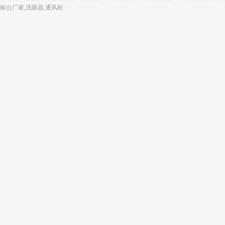
验台厂家,洗眼器,通风柜