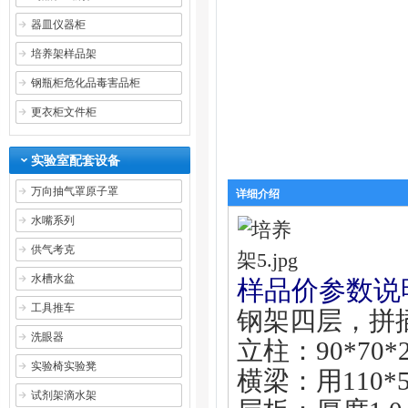
器皿仪器柜
培养架样品架
钢瓶柜危化品毒害品柜
更衣柜文件柜
实验室配套设备
万向抽气罩原子罩
详细介绍
水嘴系列
供气考克
水槽水盆
样品价参数说
工具推车
钢架四层，拼
洗眼器
立柱：90*70
实验椅实验凳
横梁：用110*
试剂架滴水架