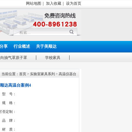
网站地图
｜
加入收藏
｜
设为首页
分享
行业概述
关于美顺达
万向抽气罩原子罩
学校家具
当前位置：
首页
>
实验室家具系列
>
高温仪器台
顺达高温台案例4
型 号：
规 格：
可否定制：
品 牌：
材 质：