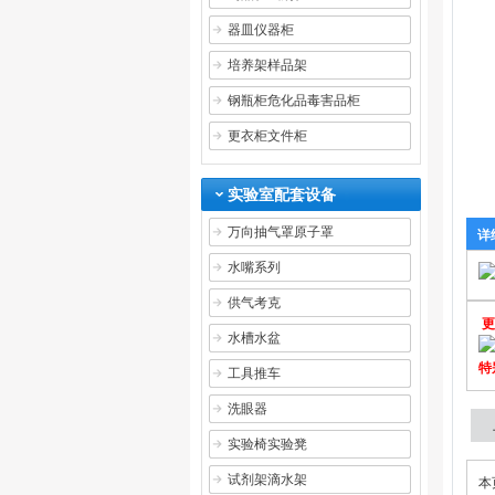
器皿仪器柜
培养架样品架
钢瓶柜危化品毒害品柜
更衣柜文件柜
实验室配套设备
万向抽气罩原子罩
详
水嘴系列
供气考克
更
水槽水盆
特
工具推车
洗眼器
实验椅实验凳
试剂架滴水架
本